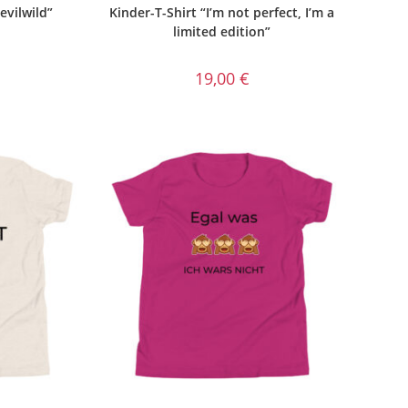
evilwild”
Kinder-T-Shirt “I’m not perfect, I’m a
limited edition”
19,00
€