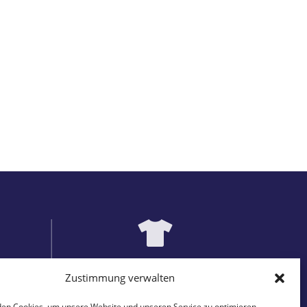
ITÄT
EINZIGARTIGE DESIGNS
Zustimmung verwalten
Prints
auf passenden Produkten
en Cookies, um unsere Website und unseren Service zu optimieren.