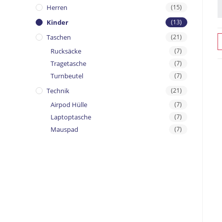
Herren
(15)
Kinder
(13)
Taschen
(21)
Rucksäcke
(7)
Tragetasche
(7)
Turnbeutel
(7)
Technik
(21)
Airpod Hülle
(7)
Laptoptasche
(7)
Mauspad
(7)