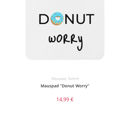
Mauspad
,
Technik
Mauspad “Donut Worry”
14,99
€