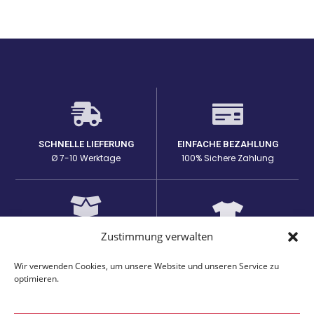
SCHNELLE LIEFERUNG
EINFACHE BEZAHLUNG
Ø 7-10 Werktage
100% Sichere Zahlung
Zustimmung verwalten
HOHE PRODUKTQUALITÄT
EINZIGARTIGE DESIGNS
Lange Haltbarkeit bei den
auf passenden Produkten
Prints
Wir verwenden Cookies, um unsere Website und unseren Service zu
optimieren.