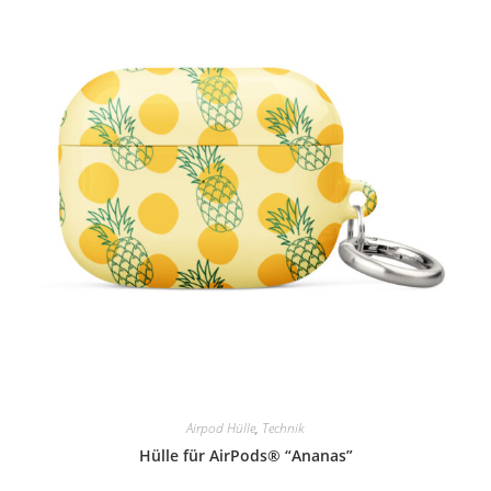
Airpod Hülle
,
Technik
Hülle für AirPods® “Ananas”