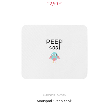
22,90
€
Mauspad
,
Technik
Mauspad “Peep cool”