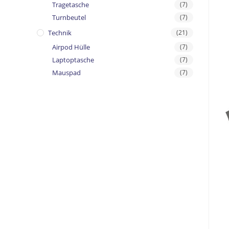
Tragetasche
(7)
Turnbeutel
(7)
Technik
(21)
Airpod Hülle
(7)
Laptoptasche
(7)
Mauspad
(7)