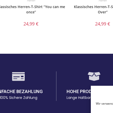
Herren
Herren
lassisches Herren-T-Shirt “You can me
Klassisches Herren-T-
once”
Over”
24,99
€
24,99
€
NFACHE BEZAHLUNG
HOHE PRODUKTQUAL
100% Sichere Zahlung
Lange Haltbarkeit bei den 
Wir verwend