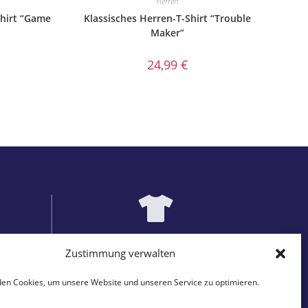
Herren
Shirt “Game
Klassisches Herren-T-Shirt “Trouble
Maker”
24,99
€
ITÄT
EINZIGARTIGE DESIGNS
Zustimmung verwalten
Prints
auf passenden Produkten
en Cookies, um unsere Website und unseren Service zu optimieren.