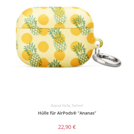
Airpod Hülle
,
Technik
Hülle für AirPods® “Ananas”
22,90
€