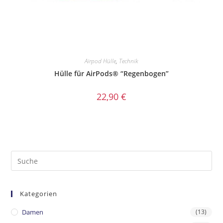
Airpod Hülle
,
Technik
Hülle für AirPods® “Regenbogen”
22,90
€
Kategorien
Damen
(13)