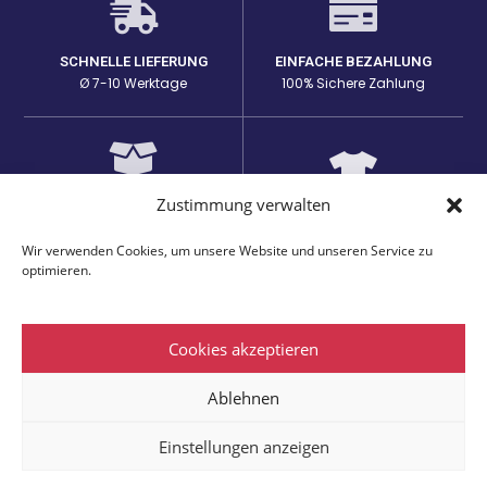
SCHNELLE LIEFERUNG
EINFACHE BEZAHLUNG
Ø 7-10 Werktage
100% Sichere Zahlung
Zustimmung verwalten
HOHE PRODUKTQUALITÄT
EINZIGARTIGE DESIGNS
Lange Haltbarkeit bei den
auf passenden Produkten
Prints
Wir verwenden Cookies, um unsere Website und unseren Service zu
optimieren.
Cookies akzeptieren
AGB
Impressum
Datenschutzerklärung
Widerrufsbelehrung
Ablehnen
@Funshirt print
Einstellungen anzeigen
Alle Preise inkl. der gesetzlichen MwSt.