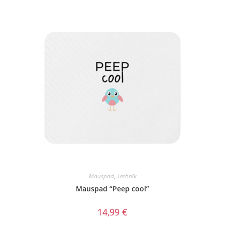
Mauspad
,
Technik
Mauspad “Peep cool”
14,99
€