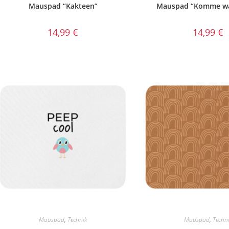
Mauspad “Kakteen”
Mauspad “Komme wa
14,99
€
14,99
€
Mauspad
,
Technik
Mauspad
,
Techn