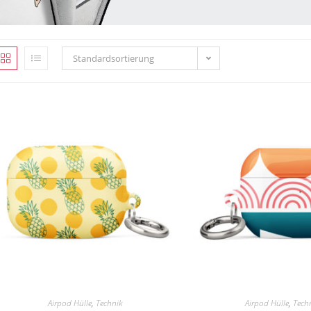
Standardsortierung
Airpod Hülle
,
Technik
Airpod Hülle
,
Tech