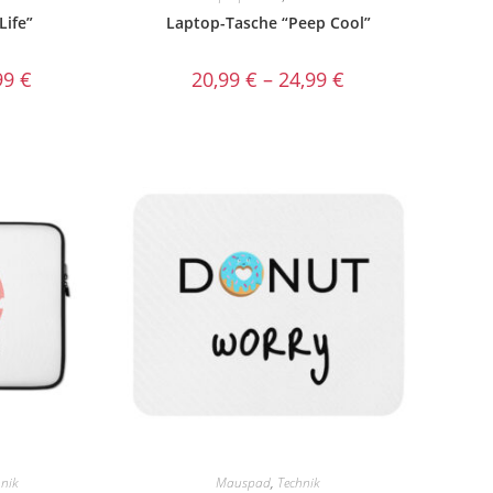
Life”
Laptop-Tasche “Peep Cool”
99
€
20,99
€
–
24,99
€
hnik
Mauspad
,
Technik