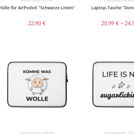
Airpod Hülle
,
Technik
Laptoptasche
,
Tec
Hülle für AirPods® “Schwarze Linien”
Laptop-Tasche “Don
22,90
€
20,99
€
–
24,
Laptoptasche
,
Technik
Laptoptasche
,
Tec