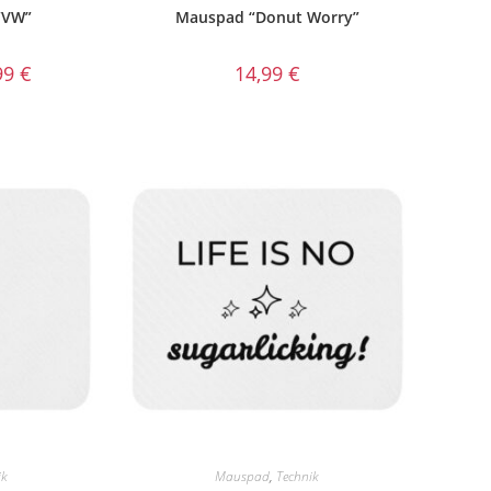
“VW”
Mauspad “Donut Worry”
99
€
14,99
€
ik
Mauspad
,
Technik