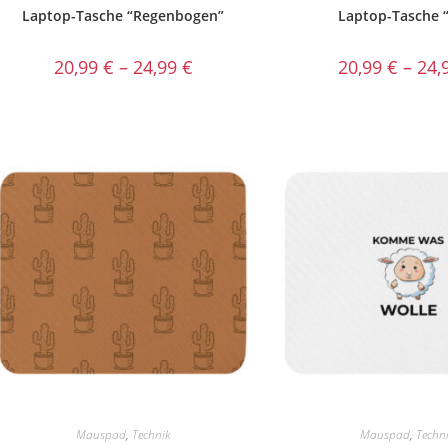
Laptop-Tasche “Regenbogen”
Laptop-Tasche 
20,99
€
–
24,99
€
20,99
€
–
24,
Mauspad
,
Technik
Mauspad
,
Techn