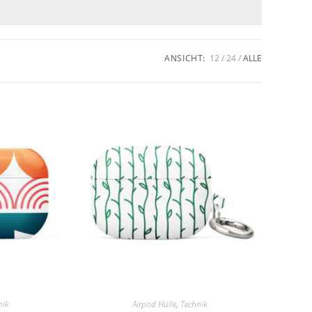
ANSICHT:
12
24
ALLE
nik
Airpod Hülle
,
Technik