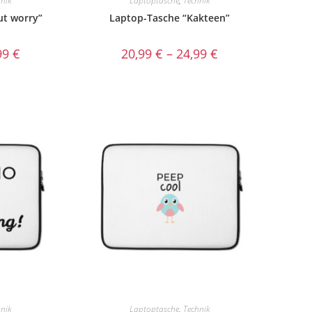
hnik
Laptoptasche
,
Technik
ut worry”
Laptop-Tasche “Kakteen”
99
€
20,99
€
–
24,99
€
hnik
Laptoptasche
,
Technik