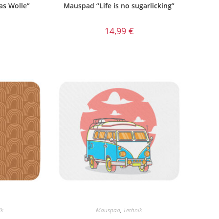
s Wolle”
Mauspad “Life is no sugarlicking”
14,99
€
ik
Mauspad
,
Technik