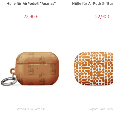
Hülle für AirPods® “Ananas”
Hülle für AirPods® “Bu
22,90
€
22,90
€
Airpod Hülle
,
Technik
Airpod Hülle
,
Tech