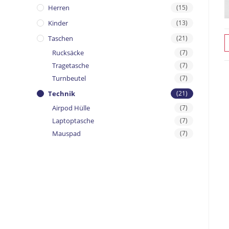
Herren
(15)
Kinder
(13)
Taschen
(21)
Rucksäcke
(7)
Tragetasche
(7)
Turnbeutel
(7)
Technik
(21)
Airpod Hülle
(7)
Laptoptasche
(7)
Mauspad
(7)