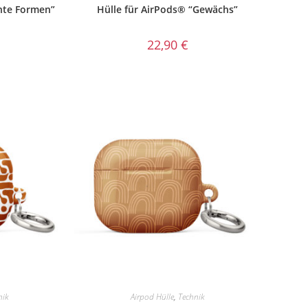
nte Formen”
Hülle für AirPods® “Gewächs”
22,90
€
nik
Airpod Hülle
,
Technik