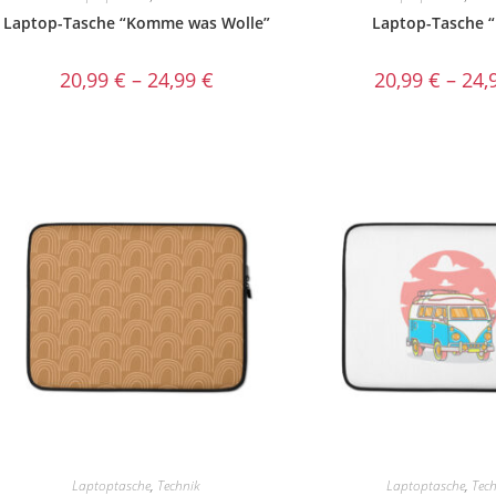
Laptop-Tasche “Komme was Wolle”
Laptop-Tasche “
20,99
€
–
24,99
€
20,99
€
–
24,
Laptoptasche
,
Technik
Laptoptasche
,
Tec